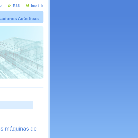
io
RSS
Imprimir
caciones Acústicas
os máquinas de