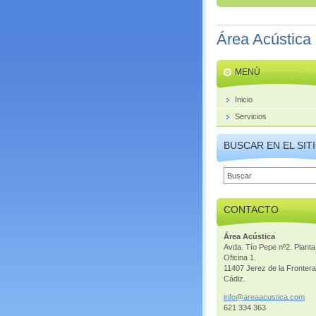
Área Acústica
MENÚ
Inicio
Servicios
BUSCAR EN EL SIT
CONTACTO
Área Acústica
Avda. Tío Pepe nº2. Planta
Oficina 1.
11407 Jerez de la Frontera
Cádiz.
info@are
aacustic
a.com
621 334 363