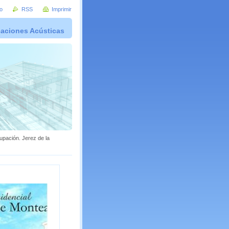
io
RSS
Imprimir
caciones Acústicas
upación. Jerez de la