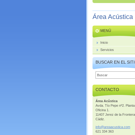
Área Acústica
MENÚ
Inicio
Servicios
BUSCAR EN EL SIT
CONTACTO
Área Acústica
Avda. Tío Pepe nº2. Planta
Oficina 1.
11407 Jerez de la Frontera
Cádiz.
info@are
aacustic
a.com
621 334 363